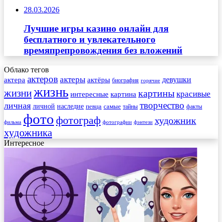
28.03.2026
Лучшие игры казино онлайн для
бесплатного и увлекательного
времяпрепровождения без вложений
Облако тегов
актеров
актеры
актера
девушки
актёры
биография
горячие
жизнь
жизни
картины
красивые
интересные
картина
творчество
личная
личной
наследие
самые
певца
факты
тайны
фото
фотограф
художник
фильма
фотографии
фэнтези
художника
Интересное