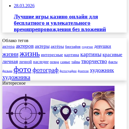
28.03.2026
Лучшие игры казино онлайн для
бесплатного и увлекательного
времяпрепровождения без вложений
Облако тегов
актеров
актеры
актера
девушки
актёры
биография
горячие
жизнь
жизни
картины
красивые
интересные
картина
творчество
личная
личной
наследие
самые
певца
факты
тайны
фото
фотограф
художник
фильма
фотографии
фэнтези
художника
Интересное