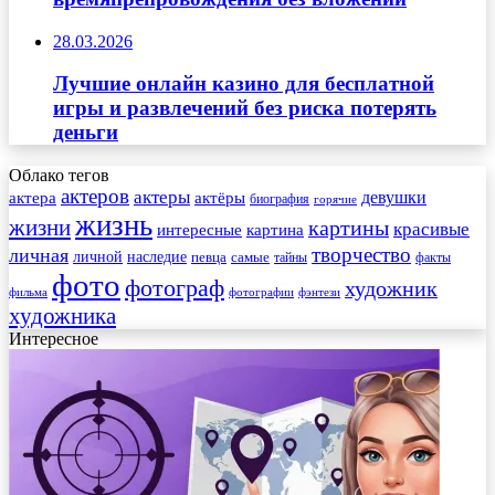
28.03.2026
Лучшие онлайн казино для бесплатной
игры и развлечений без риска потерять
деньги
Облако тегов
актеров
актеры
актера
девушки
актёры
биография
горячие
жизнь
жизни
картины
красивые
интересные
картина
творчество
личная
личной
наследие
самые
певца
факты
тайны
фото
фотограф
художник
фильма
фотографии
фэнтези
художника
Интересное