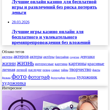
Лучшие онлайн казино для бесплатной
игры и развлечений без риска потерять
деньги
28.03.2026
Лучшие игры казино онлайн для
бесплатного и увлекательного
времяпрепровождения без вложений
Облако тегов
актеров
актеры
актера
девушки
актёры
биография
горячие
жизнь
жизни
картины
красивые
интересные
картина
творчество
личная
личной
наследие
самые
певца
факты
тайны
фото
фотограф
художник
фильма
фотографии
фэнтези
художника
Интересное