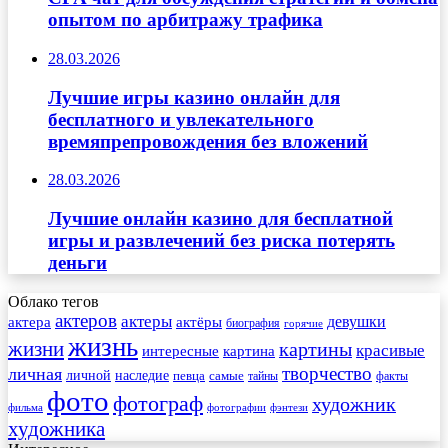
опытом по арбитражу трафика
28.03.2026
Лучшие игры казино онлайн для
бесплатного и увлекательного
времяпрепровождения без вложений
28.03.2026
Лучшие онлайн казино для бесплатной
игры и развлечений без риска потерять
деньги
Облако тегов
актеров
актеры
актера
девушки
актёры
биография
горячие
жизнь
жизни
картины
красивые
интересные
картина
творчество
личная
личной
наследие
самые
певца
факты
тайны
фото
фотограф
художник
фильма
фотографии
фэнтези
художника