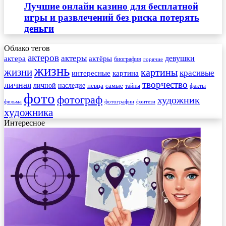
Лучшие онлайн казино для бесплатной
игры и развлечений без риска потерять
деньги
Облако тегов
актеров
актеры
актера
девушки
актёры
биография
горячие
жизнь
жизни
картины
красивые
интересные
картина
творчество
личная
личной
наследие
самые
певца
факты
тайны
фото
фотограф
художник
фильма
фотографии
фэнтези
художника
Интересное