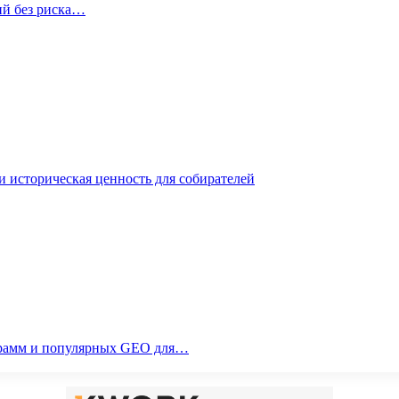
ий без риска…
 историческая ценность для собирателей
ограмм и популярных GEO для…