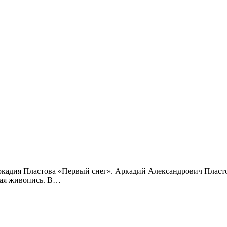
ркадия Пластова «Первый снег». Аркадий Александрович Пласто
вая живопись. В…