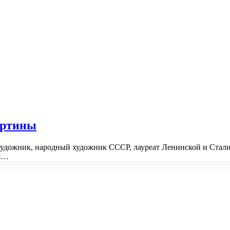
артины
удожник, народный художник СССР, лауреат Ленинской и Стали
ия…