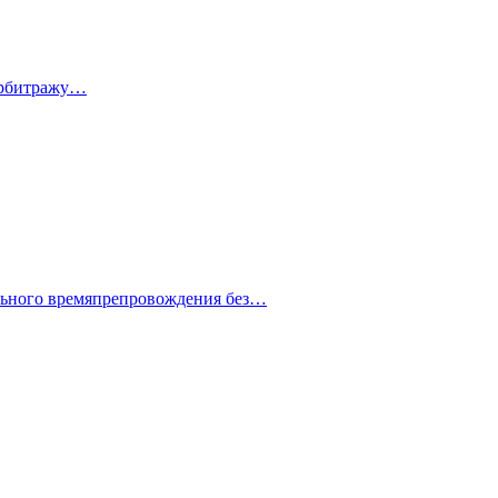
 арбитражу…
ельного времяпрепровождения без…