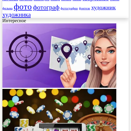
фото
фотограф
художник
фильма
фотографии
фэнтези
художника
Интересное