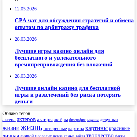
12.05.2026
CPA чат для обсуждения стратегий и обмена
опытом по арбитражу трафика
28.03.2026
Лучшие игры казино онлайн для
бесплатного и увлекательного
времяпрепровождения без вложений
28.03.2026
Лучшие онлайн казино для бесплатной
игры и развлечений без риска потерять
деньги
Облако тегов
актеров
актеры
актера
девушки
актёры
биография
горячие
жизнь
жизни
картины
красивые
интересные
картина
творчество
личная
личной
наследие
самые
певца
факты
тайны