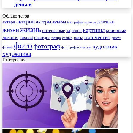
деньги
Облако тегов
актеров
актеры
актера
девушки
актёры
биография
горячие
жизнь
жизни
картины
красивые
интересные
картина
творчество
личная
личной
наследие
самые
певца
факты
тайны
фото
фотограф
художник
фильма
фотографии
фэнтези
художника
Интересное