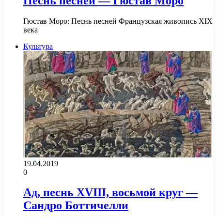
Песнь песней — Гюстав Моро
Гюстав Моро: Песнь песней Французская живопись XIX
века
Культура
19.04.2019
0
Ад, песнь XVIII, восьмой круг —
Сандро Боттичелли