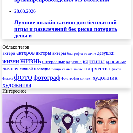
28.03.2026
Лучшие онлайн казино для бесплатной
игры и развлечений без риска потерять
деньги
Облако тегов
актеров
актеры
актера
девушки
актёры
биография
горячие
жизнь
жизни
картины
красивые
интересные
картина
творчество
личная
личной
наследие
самые
певца
факты
тайны
фото
фотограф
художник
фильма
фотографии
фэнтези
художника
Интересное