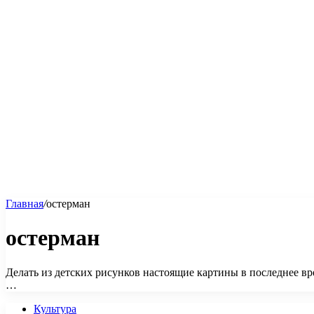
Главная
/
остерман
остерман
Делать из детских рисунков настоящие картины в последнее вр
…
Культура