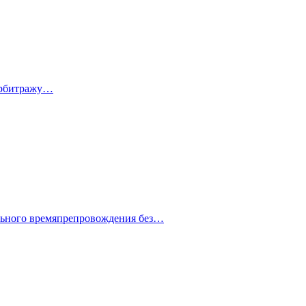
 арбитражу…
ельного времяпрепровождения без…