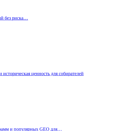
ий без риска…
 историческая ценность для собирателей
ограмм и популярных GEO для…