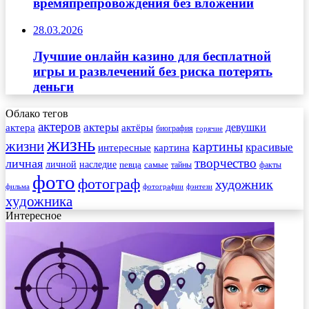
времяпрепровождения без вложений
28.03.2026
Лучшие онлайн казино для бесплатной
игры и развлечений без риска потерять
деньги
Облако тегов
актеров
актеры
актера
девушки
актёры
биография
горячие
жизнь
жизни
картины
красивые
интересные
картина
творчество
личная
личной
наследие
самые
певца
факты
тайны
фото
фотограф
художник
фильма
фотографии
фэнтези
художника
Интересное