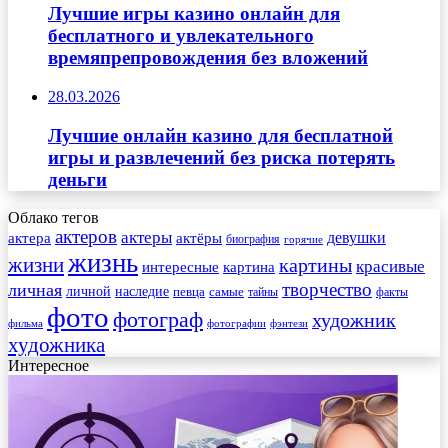
Лучшие игры казино онлайн для
бесплатного и увлекательного
времяпрепровождения без вложений
28.03.2026
Лучшие онлайн казино для бесплатной
игры и развлечений без риска потерять
деньги
Облако тегов
актеров
актеры
актера
девушки
актёры
биография
горячие
жизнь
жизни
картины
красивые
интересные
картина
творчество
личная
личной
наследие
самые
певца
факты
тайны
фото
фотограф
художник
фильма
фотографии
фэнтези
художника
Интересное