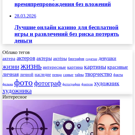
времяпрепровождения без вложений
28.03.2026
Лучшие онлайн казино для бесплатной
игры и развлечений без риска потерять
деньги
Облако тегов
актеров
актеры
актера
девушки
актёры
биография
горячие
жизнь
жизни
картины
красивые
интересные
картина
творчество
личная
личной
наследие
самые
певца
факты
тайны
фото
фотограф
художник
фильма
фотографии
фэнтези
художника
Интересное