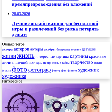
времяпрепровождения без вложений
28.03.2026
Лучшие онлайн казино для бесплатной
игры и развлечений без риска потерять
деньги
Облако тегов
актеров
актеры
актера
девушки
актёры
биография
горячие
жизнь
жизни
картины
красивые
интересные
картина
творчество
личная
личной
наследие
самые
певца
факты
тайны
фото
фотограф
художник
фильма
фотографии
фэнтези
художника
Интересное