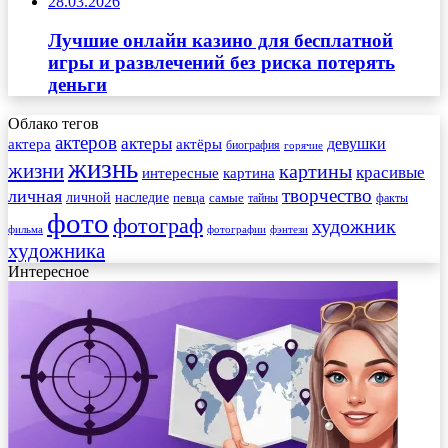
28.03.2026
Лучшие онлайн казино для бесплатной
игры и развлечений без риска потерять
деньги
Облако тегов
актеров
актеры
актера
девушки
актёры
биография
горячие
жизнь
жизни
картины
красивые
интересные
картина
творчество
личная
личной
наследие
самые
певца
факты
тайны
фото
фотограф
художник
фильма
фотографии
фэнтези
художника
Интересное