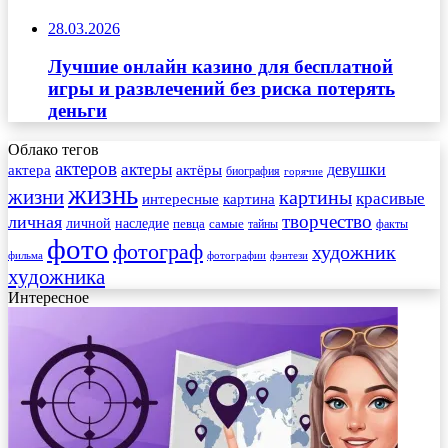
28.03.2026
Лучшие онлайн казино для бесплатной
игры и развлечений без риска потерять
деньги
Облако тегов
актеров
актеры
актера
девушки
актёры
биография
горячие
жизнь
жизни
картины
красивые
интересные
картина
творчество
личная
личной
наследие
самые
певца
факты
тайны
фото
фотограф
художник
фильма
фотографии
фэнтези
художника
Интересное