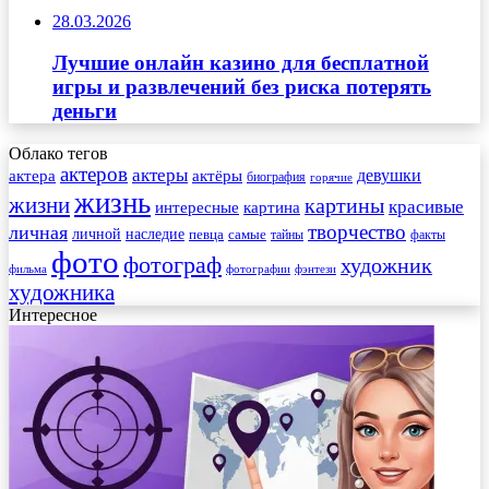
28.03.2026
Лучшие онлайн казино для бесплатной
игры и развлечений без риска потерять
деньги
Облако тегов
актеров
актеры
актера
девушки
актёры
биография
горячие
жизнь
жизни
картины
красивые
интересные
картина
творчество
личная
личной
наследие
самые
певца
факты
тайны
фото
фотограф
художник
фильма
фотографии
фэнтези
художника
Интересное