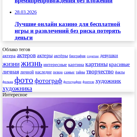
времяпрепровождения без вложений
28.03.2026
Лучшие онлайн казино для бесплатной
игры и развлечений без риска потерять
деньги
Облако тегов
актеров
актеры
актера
девушки
актёры
биография
горячие
жизнь
жизни
картины
красивые
интересные
картина
творчество
личная
личной
наследие
самые
певца
факты
тайны
фото
фотограф
художник
фильма
фотографии
фэнтези
художника
Интересное