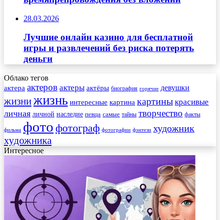
28.03.2026
Лучшие онлайн казино для бесплатной
игры и развлечений без риска потерять
деньги
Облако тегов
актеров
актеры
актера
девушки
актёры
биография
горячие
жизнь
жизни
картины
красивые
интересные
картина
творчество
личная
личной
наследие
самые
певца
факты
тайны
фото
фотограф
художник
фильма
фотографии
фэнтези
художника
Интересное