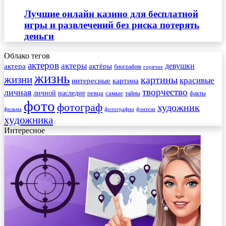
Лучшие онлайн казино для бесплатной
игры и развлечений без риска потерять
деньги
Облако тегов
актеров
актеры
актера
девушки
актёры
биография
горячие
жизнь
жизни
картины
красивые
интересные
картина
творчество
личная
личной
наследие
самые
певца
факты
тайны
фото
фотограф
художник
фильма
фотографии
фэнтези
художника
Интересное