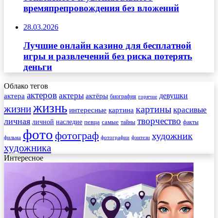
времяпрепровождения без вложений
28.03.2026
Лучшие онлайн казино для бесплатной
игры и развлечений без риска потерять
деньги
Облако тегов
актеров
актеры
актера
девушки
актёры
биография
горячие
жизнь
жизни
картины
красивые
интересные
картина
творчество
личная
личной
наследие
самые
певца
факты
тайны
фото
фотограф
художник
фильма
фотографии
фэнтези
художника
Интересное