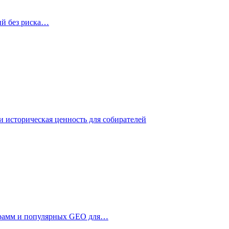
ий без риска…
 историческая ценность для собирателей
ограмм и популярных GEO для…