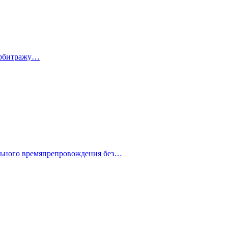
 арбитражу…
ельного времяпрепровождения без…