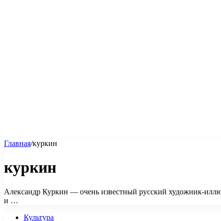
Главная
/
куркин
куркин
Александр Куркин — очень известный русский художник-иллюст
и …
Культура