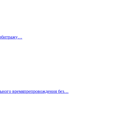
 арбитражу…
ельного времяпрепровождения без…