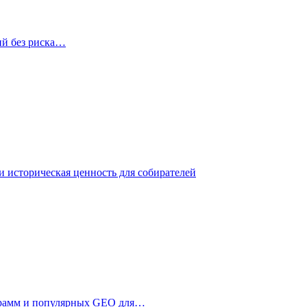
ий без риска…
 историческая ценность для собирателей
ограмм и популярных GEO для…