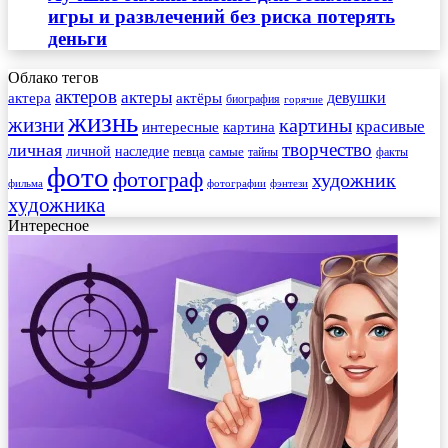
игры и развлечений без риска потерять
деньги
Облако тегов
актеров
актеры
актера
девушки
актёры
биография
горячие
жизнь
жизни
картины
красивые
интересные
картина
творчество
личная
личной
наследие
самые
певца
факты
тайны
фото
фотограф
художник
фильма
фотографии
фэнтези
художника
Интересное