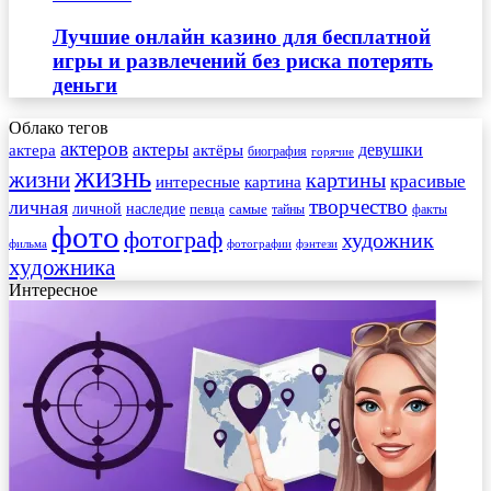
Лучшие онлайн казино для бесплатной
игры и развлечений без риска потерять
деньги
Облако тегов
актеров
актеры
актера
девушки
актёры
биография
горячие
жизнь
жизни
картины
красивые
интересные
картина
творчество
личная
личной
наследие
самые
певца
факты
тайны
фото
фотограф
художник
фильма
фотографии
фэнтези
художника
Интересное