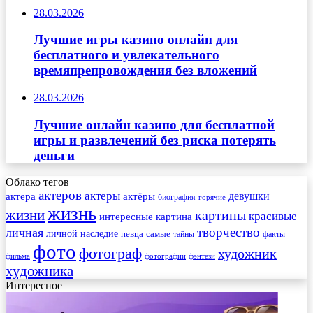
28.03.2026
Лучшие игры казино онлайн для
бесплатного и увлекательного
времяпрепровождения без вложений
28.03.2026
Лучшие онлайн казино для бесплатной
игры и развлечений без риска потерять
деньги
Облако тегов
актеров
актеры
актера
девушки
актёры
биография
горячие
жизнь
жизни
картины
красивые
интересные
картина
творчество
личная
личной
наследие
самые
певца
факты
тайны
фото
фотограф
художник
фильма
фотографии
фэнтези
художника
Интересное