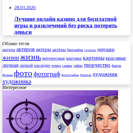
28.03.2026
Лучшие онлайн казино для бесплатной
игры и развлечений без риска потерять
деньги
Облако тегов
актеров
актеры
актера
девушки
актёры
биография
горячие
жизнь
жизни
картины
красивые
интересные
картина
творчество
личная
личной
наследие
самые
певца
факты
тайны
фото
фотограф
художник
фильма
фотографии
фэнтези
художника
Интересное