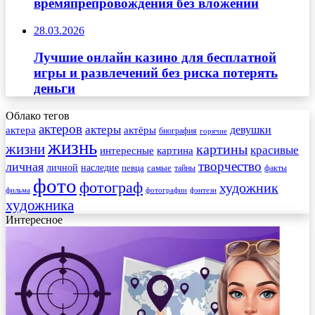
времяпрепровождения без вложений
28.03.2026
Лучшие онлайн казино для бесплатной
игры и развлечений без риска потерять
деньги
Облако тегов
актеров
актеры
актера
девушки
актёры
биография
горячие
жизнь
жизни
картины
красивые
интересные
картина
творчество
личная
личной
наследие
самые
певца
факты
тайны
фото
фотограф
художник
фильма
фотографии
фэнтези
художника
Интересное