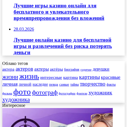
Лучшие игры казино онлайн для
бесплатного и увлекательного
времяпрепровождения без вложений
28.03.2026
Лучшие онлайн казино для бесплатной
игры и развлечений без риска потерять
деньги
Облако тегов
актеров
актеры
актера
девушки
актёры
биография
горячие
жизнь
жизни
картины
красивые
интересные
картина
творчество
личная
личной
наследие
самые
певца
факты
тайны
фото
фотограф
художник
фильма
фотографии
фэнтези
художника
Интересное