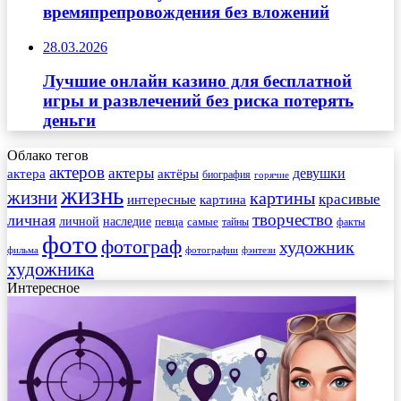
времяпрепровождения без вложений
28.03.2026
Лучшие онлайн казино для бесплатной
игры и развлечений без риска потерять
деньги
Облако тегов
актеров
актеры
актера
девушки
актёры
биография
горячие
жизнь
жизни
картины
красивые
интересные
картина
творчество
личная
личной
наследие
самые
певца
факты
тайны
фото
фотограф
художник
фильма
фотографии
фэнтези
художника
Интересное