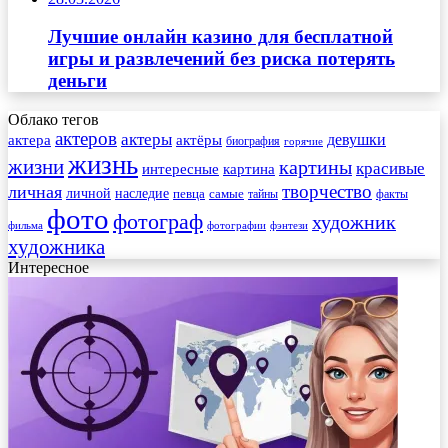
Лучшие онлайн казино для бесплатной
игры и развлечений без риска потерять
деньги
Облако тегов
актеров
актеры
актера
девушки
актёры
биография
горячие
жизнь
жизни
картины
красивые
интересные
картина
творчество
личная
личной
наследие
самые
певца
факты
тайны
фото
фотограф
художник
фильма
фотографии
фэнтези
художника
Интересное