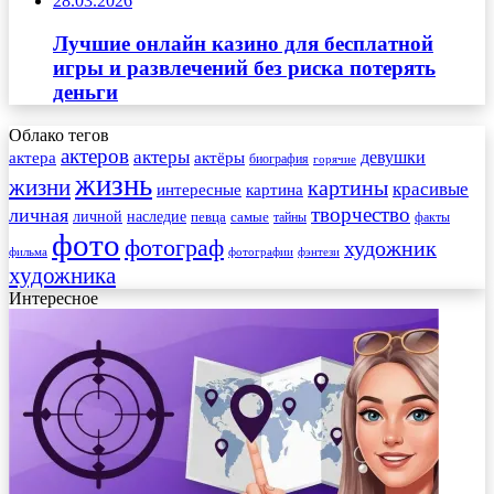
28.03.2026
Лучшие онлайн казино для бесплатной
игры и развлечений без риска потерять
деньги
Облако тегов
актеров
актеры
актера
девушки
актёры
биография
горячие
жизнь
жизни
картины
красивые
интересные
картина
творчество
личная
личной
наследие
самые
певца
факты
тайны
фото
фотограф
художник
фильма
фотографии
фэнтези
художника
Интересное