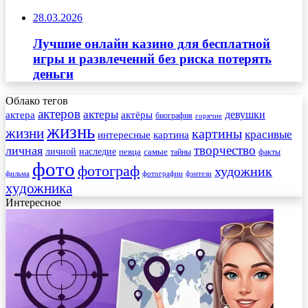
28.03.2026
Лучшие онлайн казино для бесплатной
игры и развлечений без риска потерять
деньги
Облако тегов
актеров
актеры
актера
девушки
актёры
биография
горячие
жизнь
жизни
картины
красивые
интересные
картина
творчество
личная
личной
наследие
самые
певца
факты
тайны
фото
фотограф
художник
фильма
фотографии
фэнтези
художника
Интересное