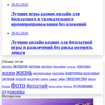
28.03.2026
Лучшие игры казино онлайн для
бесплатного и увлекательного
времяпрепровождения без вложений
28.03.2026
Лучшие онлайн казино для бесплатной
игры и развлечений без риска потерять
деньги
Облако тегов
актеров
актеры
актера
девушки
актёры
биография
горячие
жизнь
жизни
картины
красивые
интересные
картина
творчество
личная
личной
наследие
самые
певца
факты
тайны
фото
фотограф
художник
фильма
фотографии
фэнтези
художника
Интересное