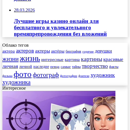
28.03.2026
Лучшие игры казино онлайн для
бесплатного и увлекательного
времяпрепровождения без вложений
Облако тегов
актеров
актеры
актера
девушки
актёры
биография
горячие
жизнь
жизни
картины
красивые
интересные
картина
творчество
личная
личной
наследие
самые
певца
факты
тайны
фото
фотограф
художник
фильма
фотографии
фэнтези
художника
Интересное