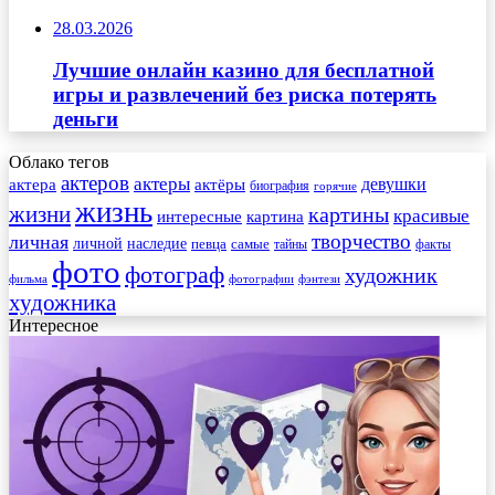
28.03.2026
Лучшие онлайн казино для бесплатной
игры и развлечений без риска потерять
деньги
Облако тегов
актеров
актеры
актера
девушки
актёры
биография
горячие
жизнь
жизни
картины
красивые
интересные
картина
творчество
личная
личной
наследие
самые
певца
факты
тайны
фото
фотограф
художник
фильма
фотографии
фэнтези
художника
Интересное