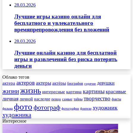
28.03.2026
Лучшие игры казино онлайн для
бесплатного и увлекательного
времяпрепровождения без вложений
28.03.2026
Лучшие онлайн казино для бесплатной
игры и развлечений без риска потерять
деньги
Облако тегов
актеров
актеры
актера
девушки
актёры
биография
горячие
жизнь
жизни
картины
красивые
интересные
картина
творчество
личная
личной
наследие
самые
певца
факты
тайны
фото
фотограф
художник
фильма
фотографии
фэнтези
художника
Интересное