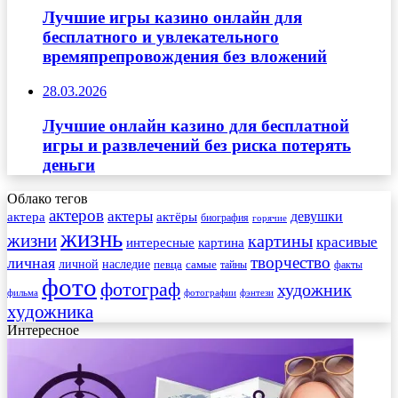
Лучшие игры казино онлайн для
бесплатного и увлекательного
времяпрепровождения без вложений
28.03.2026
Лучшие онлайн казино для бесплатной
игры и развлечений без риска потерять
деньги
Облако тегов
актеров
актеры
актера
девушки
актёры
биография
горячие
жизнь
жизни
картины
красивые
интересные
картина
творчество
личная
личной
наследие
самые
певца
факты
тайны
фото
фотограф
художник
фильма
фотографии
фэнтези
художника
Интересное