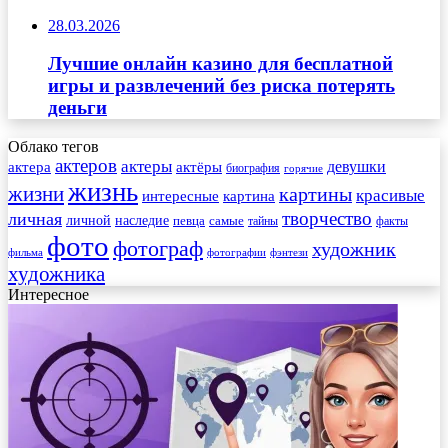
28.03.2026
Лучшие онлайн казино для бесплатной
игры и развлечений без риска потерять
деньги
Облако тегов
актеров
актеры
актера
девушки
актёры
биография
горячие
жизнь
жизни
картины
красивые
интересные
картина
творчество
личная
личной
наследие
самые
певца
факты
тайны
фото
фотограф
художник
фильма
фотографии
фэнтези
художника
Интересное