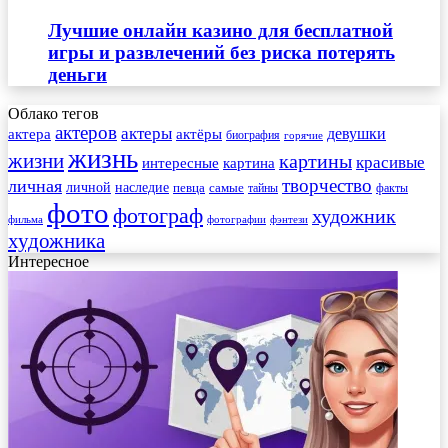
Лучшие онлайн казино для бесплатной
игры и развлечений без риска потерять
деньги
Облако тегов
актеров
актеры
актера
девушки
актёры
биография
горячие
жизнь
жизни
картины
красивые
интересные
картина
творчество
личная
личной
наследие
самые
певца
факты
тайны
фото
фотограф
художник
фильма
фотографии
фэнтези
художника
Интересное