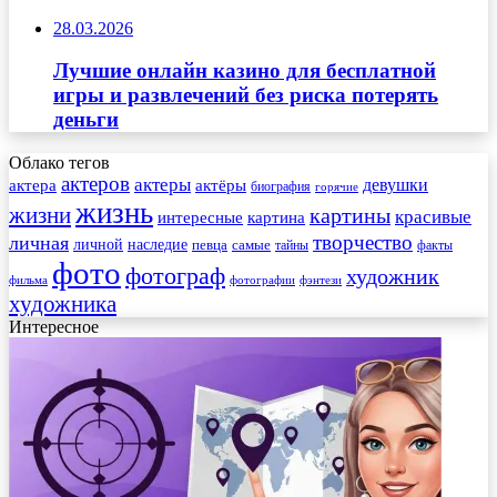
28.03.2026
Лучшие онлайн казино для бесплатной
игры и развлечений без риска потерять
деньги
Облако тегов
актеров
актеры
актера
девушки
актёры
биография
горячие
жизнь
жизни
картины
красивые
интересные
картина
творчество
личная
личной
наследие
самые
певца
факты
тайны
фото
фотограф
художник
фильма
фотографии
фэнтези
художника
Интересное