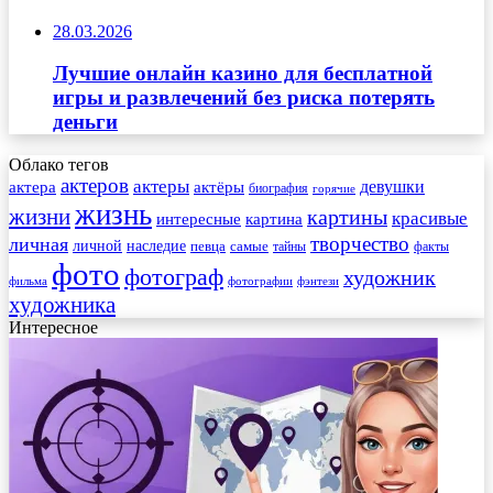
28.03.2026
Лучшие онлайн казино для бесплатной
игры и развлечений без риска потерять
деньги
Облако тегов
актеров
актеры
актера
девушки
актёры
биография
горячие
жизнь
жизни
картины
красивые
интересные
картина
творчество
личная
личной
наследие
самые
певца
факты
тайны
фото
фотограф
художник
фильма
фотографии
фэнтези
художника
Интересное