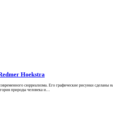
Redmer Hoekstra
современного сюрреализма. Его графические рисунки сделаны н
легория природы человека и…