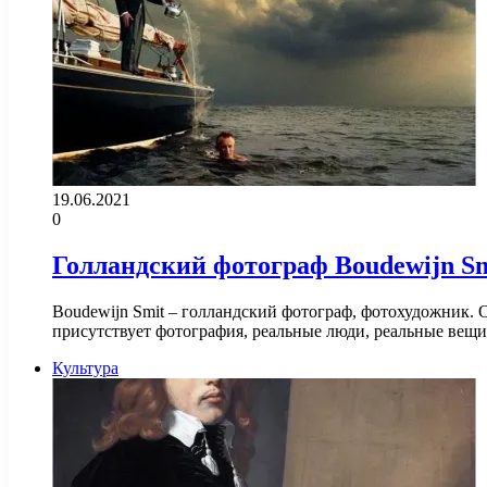
19.06.2021
0
Голландский фотограф Boudewijn Sm
Boudewijn Smit – голландский фотограф, фотохудожник. О
присутствует фотография, реальные люди, реальные вещ
Культура