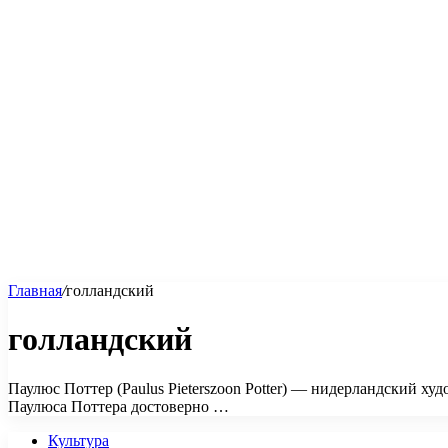
Главная
/
голландский
голландский
Паулюс Поттер (Paulus Pieterszoon Potter) — нидерландский ху
Паулюса Поттера достоверно …
Культура