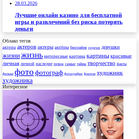
28.03.2026
Лучшие онлайн казино для бесплатной
игры и развлечений без риска потерять
деньги
Облако тегов
актеров
актеры
актера
девушки
актёры
биография
горячие
жизнь
жизни
картины
красивые
интересные
картина
творчество
личная
личной
наследие
самые
певца
факты
тайны
фото
фотограф
художник
фильма
фотографии
фэнтези
художника
Интересное