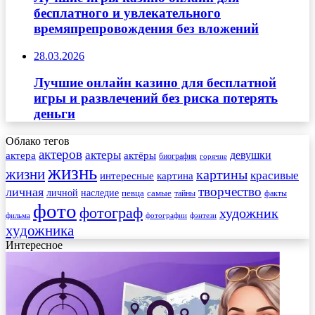
бесплатного и увлекательного
времяпрепровождения без вложений
28.03.2026
Лучшие онлайн казино для бесплатной
игры и развлечений без риска потерять
деньги
Облако тегов
актеров
актеры
актера
девушки
актёры
биография
горячие
жизнь
жизни
картины
красивые
интересные
картина
творчество
личная
личной
наследие
самые
певца
факты
тайны
фото
фотограф
художник
фильма
фотографии
фэнтези
художника
Интересное