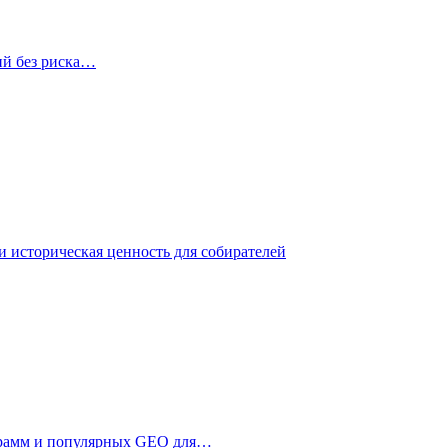
ий без риска…
 историческая ценность для собирателей
ограмм и популярных GEO для…