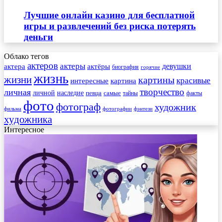
Лучшие онлайн казино для бесплатной
игры и развлечений без риска потерять
деньги
Облако тегов
актеров
актеры
актера
девушки
актёры
биография
горячие
жизнь
жизни
картины
красивые
интересные
картина
творчество
личная
личной
наследие
самые
певца
факты
тайны
фото
фотограф
художник
фильма
фотографии
фэнтези
художника
Интересное