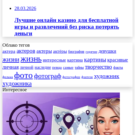
28.03.2026
Лучшие онлайн казино для бесплатной
игры и развлечений без риска потерять
деньги
Облако тегов
актеров
актеры
актера
девушки
актёры
биография
горячие
жизнь
жизни
картины
красивые
интересные
картина
творчество
личная
личной
наследие
самые
певца
факты
тайны
фото
фотограф
художник
фильма
фотографии
фэнтези
художника
Интересное