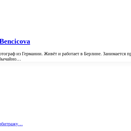
Bencicova
отограф из Германии. Живёт и работает в Берлине. Занимается 
еобычайно…
 арбитражу…